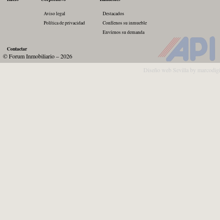
Aviso legal
Destacados
Política de privacidad
Confíenos su inmueble
Envíenos su demanda
Contactar
© Forum Inmobiliario – 2026
Diseño web Sevilla by marcodig