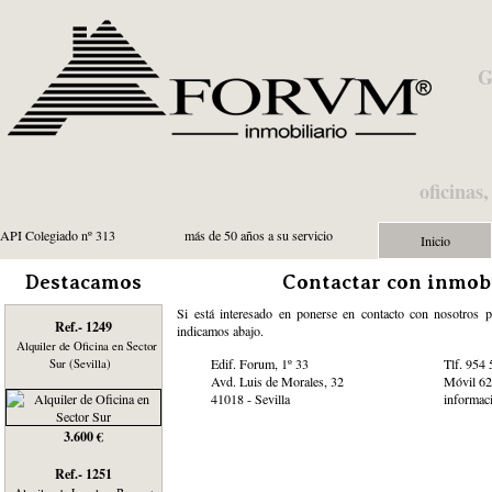
G
oficinas
API Colegiado nº 313
más de 50 años a su servicio
Inicio
Destacamos
Contactar con inmobi
Si está interesado en ponerse en contacto con nosotros 
Ref.- 1249
indicamos abajo.
Alquiler de Oficina en Sector
Edif. Forum, 1º 33
Tlf. 954 
Sur (Sevilla)
Avd. Luis de Morales, 32
Móvil 62
41018 - Sevilla
informac
3.600 €
Ref.- 1251