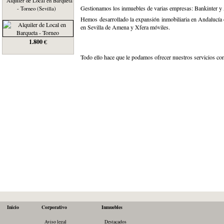
Alquiler de Local en Barqueta
Gestionamos los inmuebles de varias empresas: Bankinter y 
- Torneo (Sevilla)
Hemos desarrollado la expansión inmobiliaria en Andalucía
en Sevilla de Amena y Xfera móviles.
1.800 €
Todo ello hace que le podamos ofrecer nuestros servicios co
Inicio
Corporativo
Inmuebles
Aviso legal
Destacados