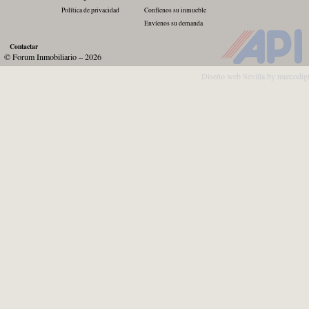
Política de privacidad
Confíenos su inmueble
Envíenos su demanda
Contactar
© Forum Inmobiliario – 2026
Diseño web Sevilla by marcodig