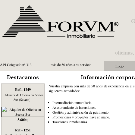
G
oficinas
API Colegiado nº 313
más de 50 años a su servicio
Inicio
Destacamos
Información corpor
Nuestra empresa con más de 50 años de experiencia en el sec
Ref.- 1249
siguientes actividades:
Alquiler de Oficina en Sector
Sur (Sevilla)
Intermediación inmobiliaria.
Asesoramiento de inversiones.
Gestión y administración de patrimonio.
Promociones y proyectos llave en mano.
3.600 €
Tasaciones inmobiliarias.
Ref.- 1251